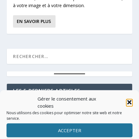
à votre image et à votre dimension.
EN SAVOIR PLUS
LES 5 DERNIERS ARTICLES
Gérer le consentement aux
cookies
Stage de pratique FRANCE RACEBOARD
ASSOCIATION 2026
Nous utilisons des cookies pour optimiser notre site web et notre
13. Avr 2026
service.
ACCEPTER
Interview Heloisa Tarancón, récente championne