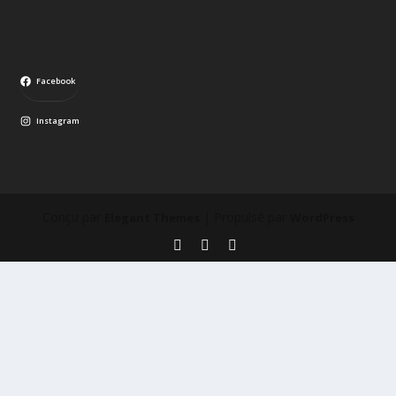
Facebook
Instagram
Conçu par
| Propulsé par
Elegant Themes
WordPress