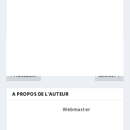
PARTAGER:
Coupe nationale Raceboard
Léa VANBESELAERE,
par Equipe les 15 et 16 juin
représentante FRA U23 aux
2019 – FRA/SWICA Angers
championnats du monde.
PRÉCÉDENT
SUIVANT
A PROPOS DE L'AUTEUR
Webmaster